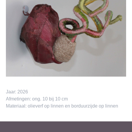
Jaar:
2026
Afmetingen:
ong. 10 bij 10 cm
Materiaal:
olieverf op linnen en borduurzijde op linnen